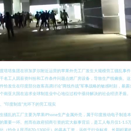
度塔塔集团在班加罗尔附近运营的苹果外壳工厂发生大规模劳工骚乱事件
千名工人因薪资纠纷和工作条件问题点燃厂房设备，导致生产线瘫痪。这
件恰发生在印度部分政客高调讨论"两线作战"军事战略的敏感时刻，暴露
个南亚大国在追求全球制造业中心地位过程中亟待解决的社会经济矛盾。
、"印度制造"光环下的劳工现实
生骚乱的工厂主要为苹果iPhone生产金属外壳，属于印度推动电子制造
的重要一环。然而在政府招商引资的宏大叙事背后，是工人每月仅1-1.5
比（约合人民币870-1300元）的基本工资，远低于行业标准。长期积累