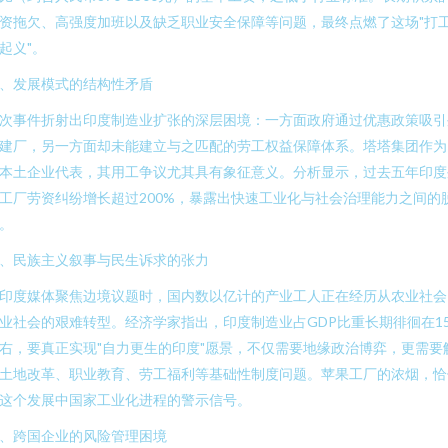
资拖欠、高强度加班以及缺乏职业安全保障等问题，最终点燃了这场"打
起义"。
、发展模式的结构性矛盾
次事件折射出印度制造业扩张的深层困境：一方面政府通过优惠政策吸引
建厂，另一方面却未能建立与之匹配的劳工权益保障体系。塔塔集团作为
本土企业代表，其用工争议尤其具有象征意义。分析显示，过去五年印度
工厂劳资纠纷增长超过200%，暴露出快速工业化与社会治理能力之间的
。
、民族主义叙事与民生诉求的张力
印度媒体聚焦边境议题时，国内数以亿计的产业工人正在经历从农业社会
业社会的艰难转型。经济学家指出，印度制造业占GDP比重长期徘徊在1
右，要真正实现"自力更生的印度"愿景，不仅需要地缘政治博弈，更需要
土地改革、职业教育、劳工福利等基础性制度问题。苹果工厂的浓烟，恰
这个发展中国家工业化进程的警示信号。
、跨国企业的风险管理困境