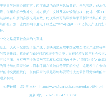
于苹果等跨国公司而言，印度市场的诱惑与风险并存。虽然劳动力成本优
显，但频发的劳资冲突、地方保护主义以及基础设施短板，使得"中国+1"
链战略在印度的实践充满变数。此次事件可能导致苹果重新评估其在印度
能扩张计划，进而影响印度电子制造业2026年达到3000亿美元产值的宏
标。
业化之路需要社会契约的重建
度工厂大火不仅烧毁了生产线，更映照出发展中国家在全球化产业转移中
的普遍挑战。真正的"两线作战"或许不在边境，而在经济发展与社会公正
寻找平衡。只有当产业政策与劳工权益保障同步推进，"印度制造"才能真
为可持续的国家战略，而非停留在政治口号层面的空想。这场发生在卡纳
邦的冲突提醒我们，任何国家的崛起最终都要通过改善最普通劳动者的生
遇来实现。
如若转载，请注明出处：http://www.figarozsb.com/product/89.html
更新时间：2026-08-04 13:00:20