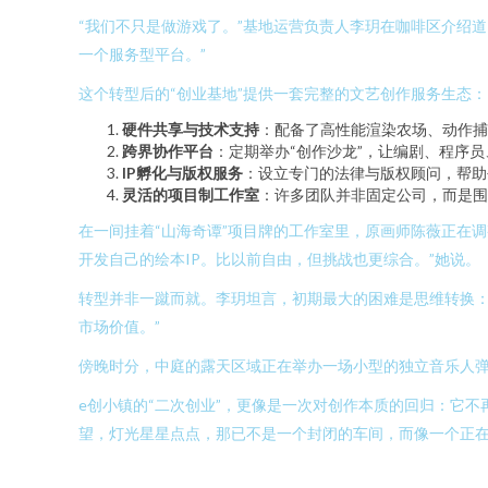
“我们不只是做游戏了。”基地运营负责人李玥在咖啡区介绍道
一个服务型平台。”
这个转型后的“创业基地”提供一套完整的文艺创作服务生态：
硬件共享与技术支持
：配备了高性能渲染农场、动作捕
跨界协作平台
：定期举办“创作沙龙”，让编剧、程序
IP孵化与版权服务
：设立专门的法律与版权顾问，帮助
灵活的项目制工作室
：许多团队并非固定公司，而是围
在一间挂着“山海奇谭”项目牌的工作室里，原画师陈薇正在
开发自己的绘本IP。比以前自由，但挑战也更综合。”她说。
转型并非一蹴而就。李玥坦言，初期最大的困难是思维转换：
市场价值。”
傍晚时分，中庭的露天区域正在举办一场小型的独立音乐人
e创小镇的“二次创业”，更像是一次对创作本质的回归：它
望，灯光星星点点，那已不是一个封闭的车间，而像一个正