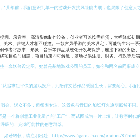
，“几年前，我们意识到单一的游戏开发抗风险能力弱，也局限了创意人才
捉棚、录音室、高清影像制作设备，创业者可以按需租赁，大幅降低初期
员、美术、营销人才相互碰撞。一款古风手游的美术设定，可能衍生出一
创作者将故事、形象、音乐等作品系统化开发与保护，连接下游的出版、
绕项目临时组建，项目结束即可解散，基地提供注册、财务、行政等后端
调整一套妖兽设定图。她曾是基地游戏公司的员工，如今和两名前同事成立
“从追求短平快的游戏投产，到陪伴文艺作品缓慢生长，需要耐心。我们
弹唱会。观众不多，但氛围专注。这景象与昔日的加班灯火通明截然不同
不再是一个将创意工业化量产的“工厂”，而试图成为一片土壤，让数字时
在呼吸的、充满可能性的创意群落。
如若转载，请注明出处：http://www.figarozsb.com/product/87.html